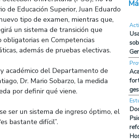
Má
io de Educación Superior, Juan Eduardo
 nuevo tipo de examen, mientras que,
Act
girá un sistema de transición que
Usa
o obligatorias en Competencias
sob
icas, además de pruebas electivas.
Ge
Pro
ón y académico del Departamento de
Aca
ntiago, Dr. Mario Sobarzo, la medida
for
ges
da por definir qué viene.
Est
Doc
se ser un sistema de ingreso óptimo, el
Psi
s bastante difícil”.
ref
Hos