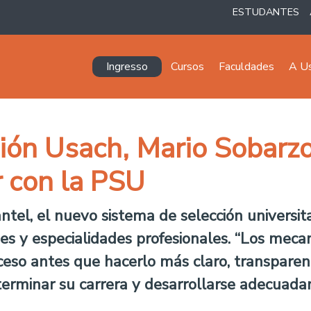
ESTUDANTES
Navegación principal
Ingresso
Cursos
Faculdades
A U
ión Usach, Mario Sobarzo
r con la PSU
tel, el nuevo sistema de selección universita
nes y especialidades profesionales. “Los mec
cceso antes que hacerlo más claro, transpare
terminar su carrera y desarrollarse adecuada