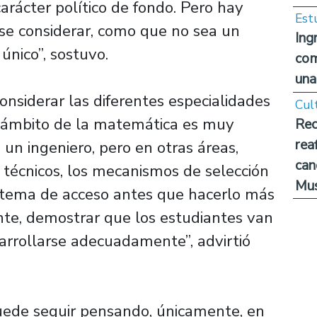
carácter político de fondo. Pero hay
Est
ese considerar, como que no sea un
Ing
 único”, sostuvo.
com
una
onsiderar las diferentes especialidades
Cul
el ámbito de la matemática es muy
Rec
rea
 un ingeniero, pero en otras áreas,
can
técnicos, los mecanismos de selección
Mus
istema de acceso antes que hacerlo más
ente, demostrar que los estudiantes van
arrollarse adecuadamente”, advirtió
uede seguir pensando, únicamente, en