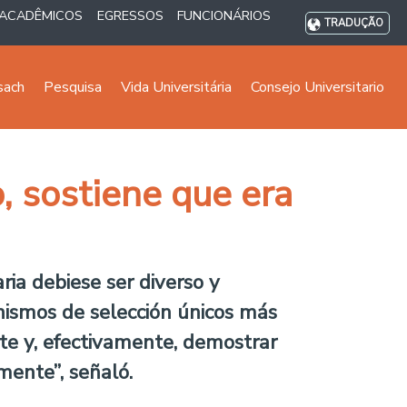
ACADÊMICOS
EGRESSOS
FUNCIONÁRIOS
TRADUÇÃO
sach
Pesquisa
Vida Universitária
Consejo Universitario
, sostiene que era
ria debiese ser diverso y
anismos de selección únicos más
nte y, efectivamente, demostrar
mente”, señaló.