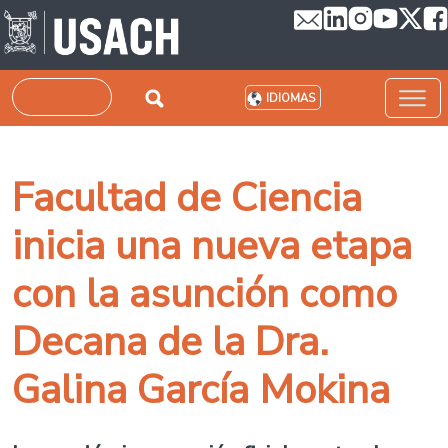
Pasar al contenido principal
Buscar
IDIOMAS
Facultad de Ciencia
inicia una nueva etapa
con la asunción como
Decana de la Dra.
Galina García Mokina