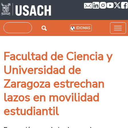
Pasar al contenido principal
Buscar
IDIOMAS
Facultad de Ciencia y
Universidad de
Zaragoza estrechan
lazos en movilidad
estudiantil