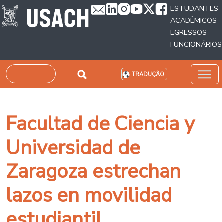
Passar para o conteúdo principal
ESTUDANTES
ACADÊMICOS
EGRESSOS
FUNCIONÁRIOS
Pesquisar
TRADUÇÃO
Facultad de Ciencia y
Universidad de
Zaragoza estrechan
lazos en movilidad
estudiantil