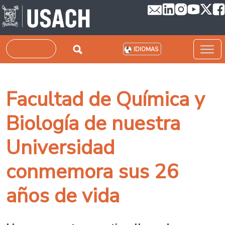
Pasar al contenido principal
Buscar
IDIOMAS
Facultad de Química y
Biología de nuestra
Universidad
conmemora sus 26
años de vida