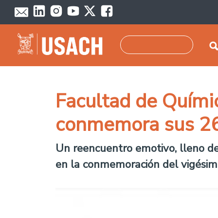
Skip to main content
Search
Facultad de Químic
conmemora sus 26
Un reencuentro emotivo, lleno de 
en la conmemoración del vigésimo