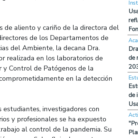
Inst
Usa
ref
s de aliento y cariño de la directora del
Fon
directores de los Departamentos de
Aca
cias del Ambiente, la decana Dra.
Dra
 realizada en los laboratorios de
de 
20
ar y Control de Patógenos de la
 “comprometidamente en la detección
Est
Est
de 
Us
 estudiantes, investigadores con
Act
rios y profesionales se ha expuesto
"Pr
rabajo al control de la pandemia. Su
Pla