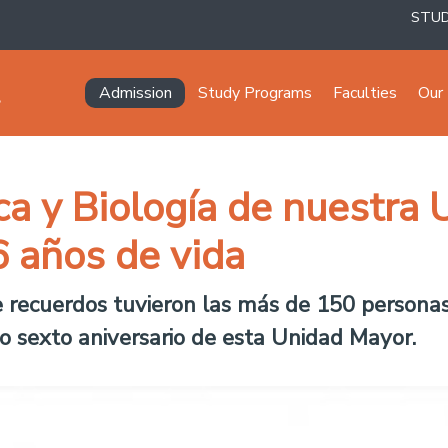
STU
Navegación principal
Admission
Study Programs
Faculties
Our 
a y Biología de nuestra 
 años de vida
recuerdos tuvieron las más de 150 personas q
 sexto aniversario de esta Unidad Mayor.