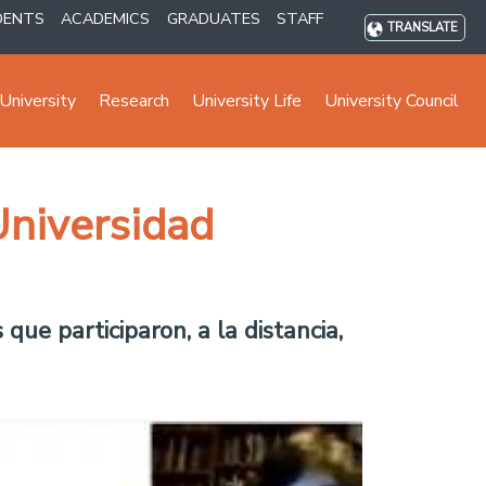
DENTS
ACADEMICS
GRADUATES
STAFF
TRANSLATE
University
Research
University Life
University Council
Universidad
ue participaron, a la distancia,