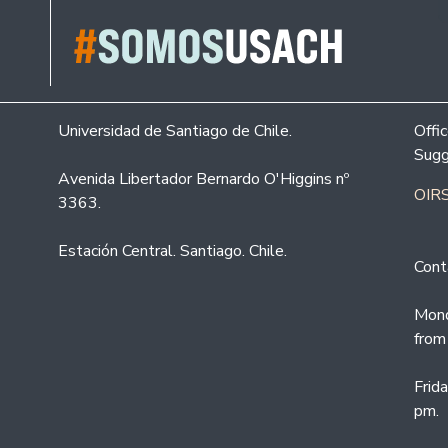
Universidad de Santiago de Chile.
Offi
Sugg
Avenida Libertador Bernardo O'Higgins nº
OIRS
3363.
Estación Central. Santiago. Chile.
Cont
Mond
from
Frid
pm.