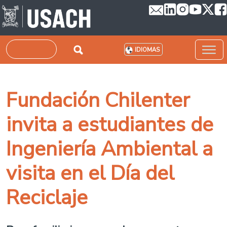
Pasar al contenido principal
Buscar
IDIOMAS
Fundación Chilenter
invita a estudiantes de
Ingeniería Ambiental a
visita en el Día del
Reciclaje