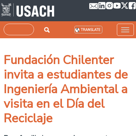
Skip to main content
Search
TRANSLATE
Fundación Chilenter
invita a estudiantes de
Ingeniería Ambiental a
visita en el Día del
Reciclaje