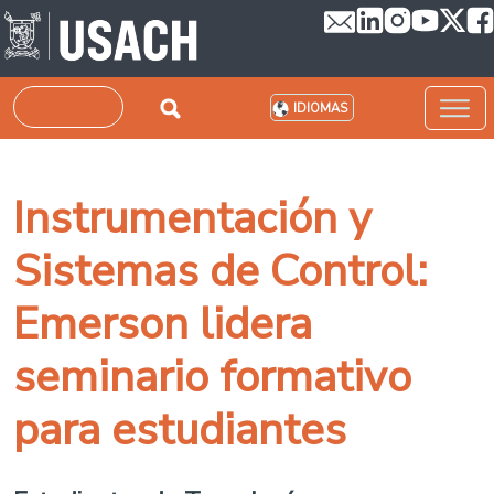
Pasar al contenido principal
Buscar
IDIOMAS
Instrumentación y
Sistemas de Control:
Emerson lidera
seminario formativo
para estudiantes