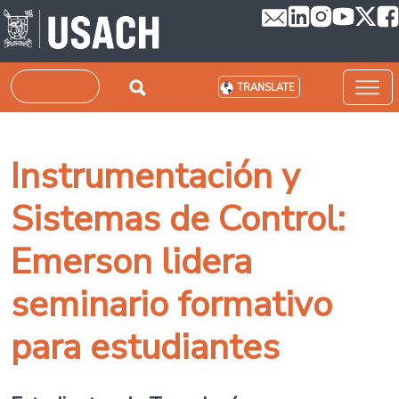
Skip to main content
Search
TRANSLATE
Instrumentación y
Sistemas de Control:
Emerson lidera
seminario formativo
para estudiantes