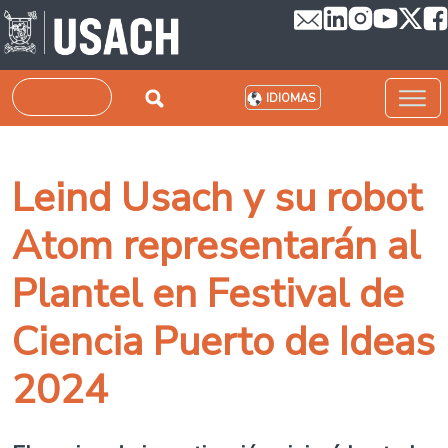
Pasar al contenido principal
Buscar
IDIOMAS
Leind Usach y su robot
Atom representarán al
Plantel en Festival de
Ciencia Puerto de Ideas
2024