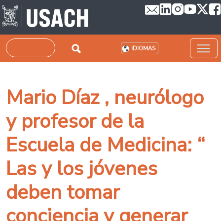
Pasar al contenido principal
Buscar
IDIOMAS
Mario Díaz , neurólogo
y profesor de la
Escuela de Medicina: “
Las y los jóvenes
deben tomar
conciencia y generar