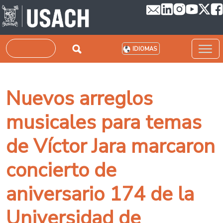
Pasar al contenido principal
Buscar
IDIOMAS
Nuevos arreglos
musicales para temas
de Víctor Jara marcaron
concierto de
aniversario 174 de la
Universidad de