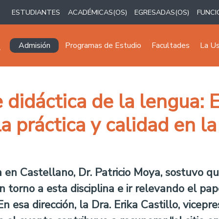
ESTUDIANTES
ACADÉMICAS(OS)
EGRESADAS(OS)
FUNCI
Navegación principal
Admisión
Programas de Estudio
Facultades
La U
 didáctica de la lengua: 
la práctica y calidad en l
a en Castellano, Dr. Patricio Moya, sostuvo q
n torno a esta disciplina e ir relevando el pa
En esa dirección, la Dra. Erika Castillo, vicep