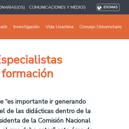
ONARIAS(OS)
COMUNICACIONES Y MEDIOS
IDIOMAS
sach
Investigación
Vida Usachina
Consejo Universitario
Especialistas
a formación
ue “es importante ir generando
pel de las didácticas dentro de la
residenta de la Comisión Nacional