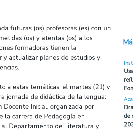
a futuras (os) profesoras (es) con un
etidas (os) y atentas (os) a los
Má
ciones formadoras tienen la
ir y actualizar planes de estudios y
Inst
encias.
Usa
ref
to a estas temáticas, el martes (21) y
Fon
ra jornada de didáctica de la lengua:
Aca
n Docente Inicial, organizada por
Dra
e la carrera de Pedagogía en
de 
20
 al Departamento de Literatura y