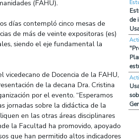
umanidades (FAHU).
Est
Est
de 
bos días contempló cinco mesas de
Us
cias de más de veinte expositoras (es)
Act
ales, siendo el eje fundamental la
"Pr
Pla
est
el vicedecano de Docencia de la FAHU,
Act
esentación de la decana Dra. Cristina
Usa
ganización por el evento. “Esperamos
sob
Ge
 jornadas sobre la didáctica de la
quen en las otras áreas disciplinares
onde la Facultad ha promovido, apoyado
os que han permitido altos indicadores