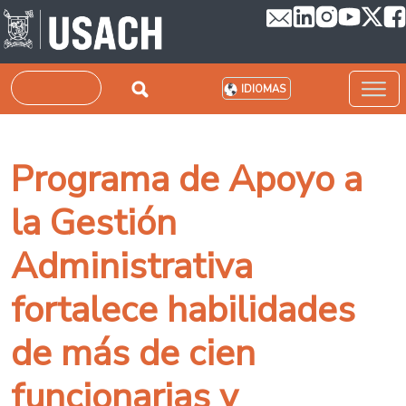
Pasar al contenido principal
Buscar
IDIOMAS
Programa de Apoyo a
la Gestión
Administrativa
fortalece habilidades
de más de cien
funcionarias y