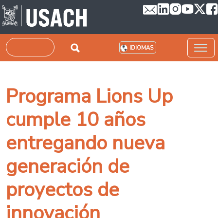
Pasar al contenido principal
Buscar
IDIOMAS
Programa Lions Up
cumple 10 años
entregando nueva
generación de
proyectos de
innovación