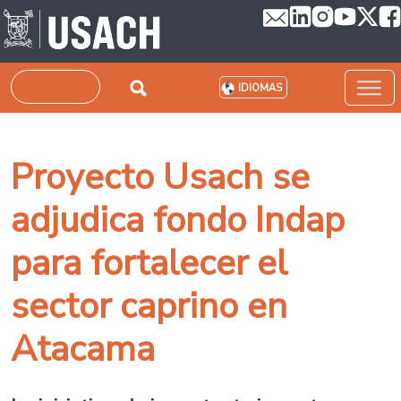
Pasar al contenido principal
Buscar
IDIOMAS
Proyecto Usach se
adjudica fondo Indap
para fortalecer el
sector caprino en
Atacama