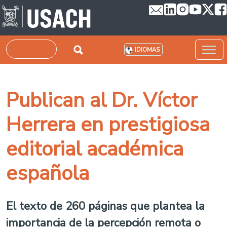
Pasar al contenido principal
Buscar
IDIOMAS
Publican al Dr. Víctor
Herrera en prestigiosa
editorial académica
española
El texto de 260 páginas que plantea la
importancia de la percepción remota o