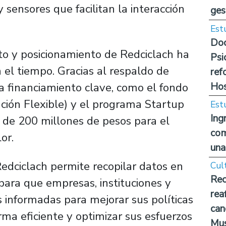
 sensores que facilitan la interacción
ges
Est
Doc
to y posicionamiento de Redciclach ha
Psi
n el tiempo. Gracias al respaldo de
ref
Hos
a financiamiento clave, como el fondo
ción Flexible) y el programa Startup
Est
Ing
 de 200 millones de pesos para el
com
or.
una
edciclach permite recopilar datos en
Cul
Rec
 para que empresas, instituciones y
rea
 informadas para mejorar sus políticas
can
rma eficiente y optimizar sus esfuerzos
Mus