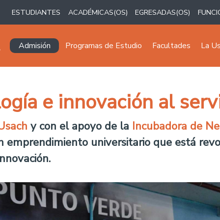
ESTUDIANTES
ACADÉMICAS(OS)
EGRESADAS(OS)
FUNCI
Navegación principal
Admisión
Programas de Estudio
Facultades
La U
gía e innovación al servi
Usach
y con el apoyo de la
Incubadora de Neg
un emprendimiento universitario que está rev
innovación.