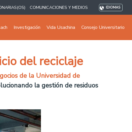
ONARIAS(OS)
COMUNICACIONES Y MEDIOS
IDIOMAS
sach
Investigación
Vida Usachina
Consejo Universitario
cio del reciclaje
ocios de la Universidad de
olucionando la gestión de residuos