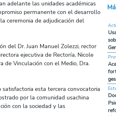
van adelante las unidades académicas
Má
mpromiso permanente con el desarrollo
ó la ceremonia de adjudicación del
Act
Usa
sob
ón del Dr. Juan Manuel Zolezzi, rector
Ge
rectora ejecutiva de Rectoría, Nicole
Pro
ra de Vinculación con el Medio, Dra.
Aca
for
ges
o satisfactoria esta tercera convocatoria
Est
Doc
ostrado por la comunidad usachina
Psi
ción con la sociedad y las
ref