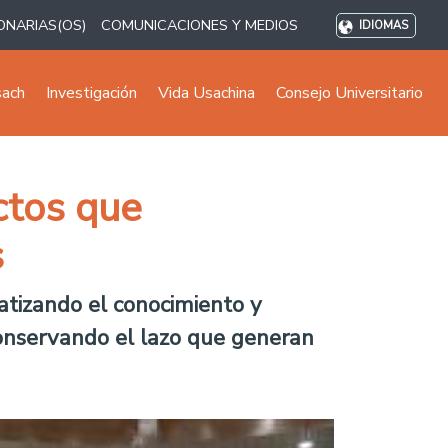
ONARIAS(OS)
COMUNICACIONES Y MEDIOS
IDIOMAS
sach
Investigación
Vida Usachina
Consejo Universitario
ctos que
s
atizando el conocimiento y
 conservando el lazo que generan