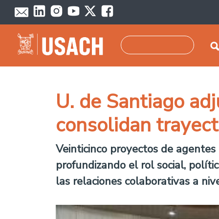
Pasar al contenido principal
Buscar
U. de Santiago adj
consolidan trayec
Veinticinco proyectos de agentes
profundizando el rol social, polí
las relaciones colaborativas a nivel