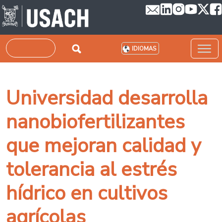
Pasar al contenido principal
Buscar
IDIOMAS
Universidad desarrolla
nanobiofertilizantes
que mejoran calidad y
tolerancia al estrés
hídrico en cultivos
agrícolas