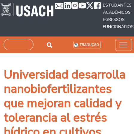
Passar para o conteúdo principal
ESTUDANTES
ACADÊMICOS
EGRESSOS
FUNCIONÁRIOS
Pesquisar
TRADUÇÃO
Universidad desarrolla
nanobiofertilizantes
que mejoran calidad y
tolerancia al estrés
hídrico en cultivos