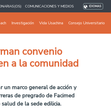
ONARIAS(OS)
COMUNICACIONES Y MEDIOS
IDIOMAS
sach
Investigación
Vida Usachina
Consejo Universitario
irman convenio
ien a la comunidad
ar un marco general de acción y
arreras de pregrado de Facimed
salud de la sede edilicia.