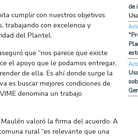
de 
ta cumplir con nuestros objetivos
Us
es, trabajando con excelencia y
Act
ridad del Plantel.
"Pr
Pla
 aseguró que “nos parece que existe
est
ce el apoyo que le podamos entregar,
Act
Usa
ender de ella. Es ahí donde surge la
sob
iva es buscar mejores condiciones de
Ge
a VIME denomina un trabajo
 Maulén valoró la firma del acuerdo. A
na comuna rural “es relevante que una