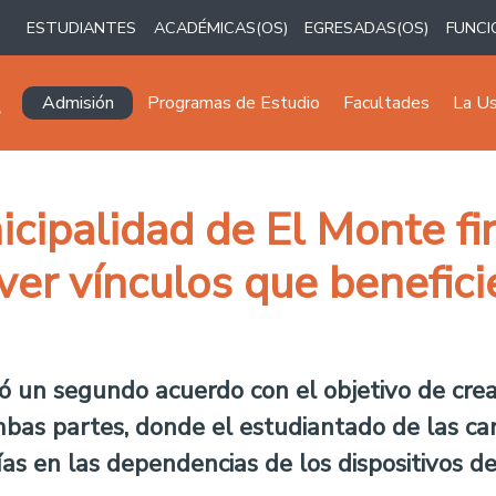
ESTUDIANTES
ACADÉMICAS(OS)
EGRESADAS(OS)
FUNCI
Navegación principal
Admisión
Programas de Estudio
Facultades
La U
icipalidad de El Monte f
ver vínculos que benefic
mó un segundo acuerdo con el objetivo de cre
mbas partes, donde el estudiantado de las c
s en las dependencias de los dispositivos de 