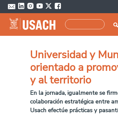
Pasar al contenido principal
Buscar
Universidad y Mun
orientado a promo
y al territorio
En la jornada, igualmente se fir
colaboración estratégica entre a
Usach efectúe prácticas y pasantía