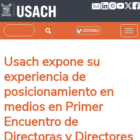
Pasar al contenido principal
Buscar
IDIOMAS
Usach expone su
experiencia de
posicionamiento en
medios en Primer
Encuentro de
Directoras y Directores