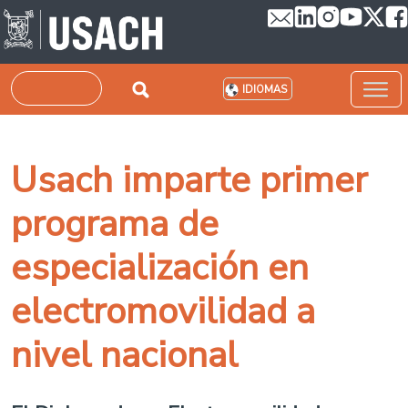
Pasar al contenido principal
Buscar
IDIOMAS
Usach imparte primer
programa de
especialización en
electromovilidad a
nivel nacional