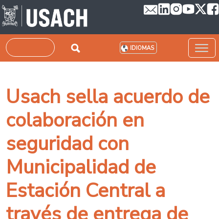
Pasar al contenido principal
Buscar
IDIOMAS
Usach sella acuerdo de
colaboración en
seguridad con
Municipalidad de
Estación Central a
través de entrega de