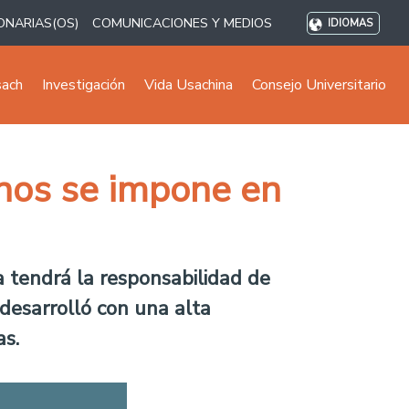
ONARIAS(OS)
COMUNICACIONES Y MEDIOS
IDIOMAS
sach
Investigación
Vida Usachina
Consejo Universitario
inos se impone en
ña tendrá la responsabilidad de
 desarrolló con una alta
ias.