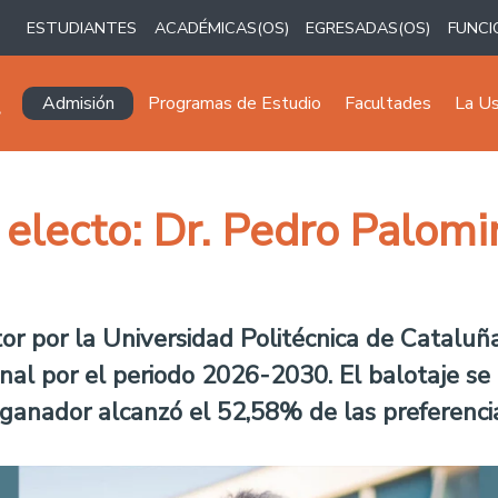
ESTUDIANTES
ACADÉMICAS(OS)
EGRESADAS(OS)
FUNCI
Navegación principal
Admisión
Programas de Estudio
Facultades
La U
 electo: Dr. Pedro Palom
ctor por la Universidad Politécnica de Catalu
nal por el periodo 2026-2030. El balotaje se
o ganador alcanzó el 52,58% de las preferenc