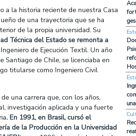
Aca
 a la historia reciente de nuestra Casa
for
dueño de una trayectoria que se ha
ges
interior de la propia universidad. Su
Est
dad Técnica del Estado se remonta a
Doc
Psi
Ingeniero de Ejecución Textil. Un año
ref
e Santiago de Chile, se licenciaba en
Hos
ego titularse como Ingeniero Civil
Est
Ing
com
o de una carrera que, con los años,
una
l, investigación aplicada y una fuerte
Cul
ria
. En 1991, en Brasil, cursó el
Rec
ería de la Producción en la Universidad
rea