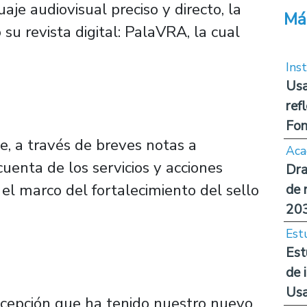
aje audiovisual preciso y directo, la
Má
su revista digital: PalaVRA, la cual
Inst
Usa
ref
Fon
e, a través de breves notas a
Aca
cuenta de los servicios y acciones
Dra
n el marco del fortalecimiento del sello
de 
20
Est
Est
de 
Us
cepción que ha tenido nuestro nuevo