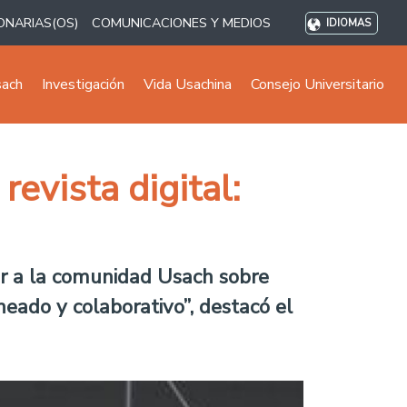
ONARIAS(OS)
COMUNICACIONES Y MEDIOS
IDIOMAS
sach
Investigación
Vida Usachina
Consejo Universitario
evista digital:
r a la comunidad Usach sobre
neado y colaborativo”, destacó el