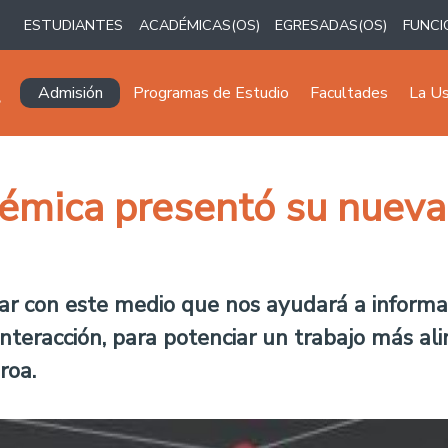
ESTUDIANTES
ACADÉMICAS(OS)
EGRESADAS(OS)
FUNCI
Navegación principal
Admisión
Programas de Estudio
Facultades
La U
émica presentó su nueva r
r con este medio que nos ayudará a informa
interacción, para potenciar un trabajo más ali
roa.