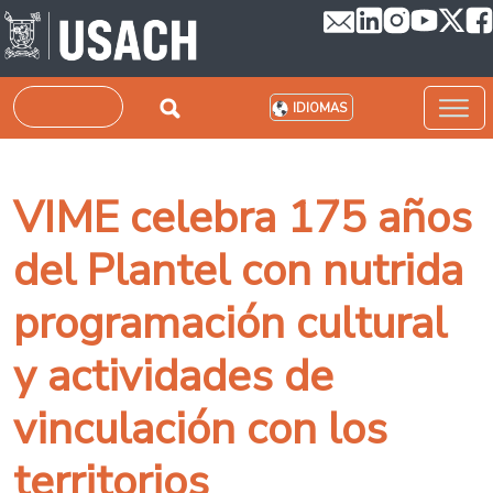
Pasar al contenido principal
Buscar
IDIOMAS
VIME celebra 175 años
del Plantel con nutrida
programación cultural
y actividades de
vinculación con los
territorios