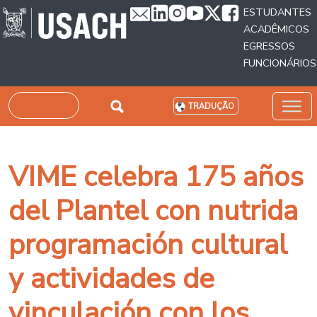
Passar para o conteúdo principal
ESTUDANTES
ACADÊMICOS
EGRESSOS
FUNCIONÁRIOS
Pesquisar
TRADUÇÃO
VIME celebra 175 años
del Plantel con nutrida
programación cultural
y actividades de
vinculación con los