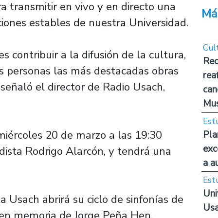
 transmitir en vivo y en directo una
Má
ciones estables de nuestra Universidad.
Cul
s contribuir a la difusión de la cultura,
Rec
las personas las más destacadas obras
rea
, señaló el director de Radio Usach,
can
Mus
Est
iércoles 20 de marzo a las 19:30
Pla
exc
odista Rodrigo Alarcón, y tendrá una
a a
Est
Uni
a Usach abrirá su ciclo de sinfonías de
Usa
 en memoria de Jorge Peña Hen,