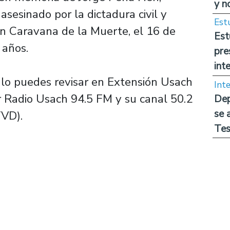
y n
sesinado por la dictadura civil y
Est
ón Caravana de la Muerte, el 16 de
Est
 años.
pre
int
 lo puedes revisar en Extensión Usach
Int
or Radio Usach 94.5 FM y su canal 50.2
Dep
se 
TVD).
Tes