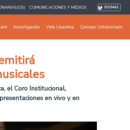
ONARIAS(OS)
COMUNICACIONES Y MEDIOS
IDIOMAS
sach
Investigación
Vida Usachina
Consejo Universitario
emitirá
musicales
, el Coro Institucional,
presentaciones en vivo y en