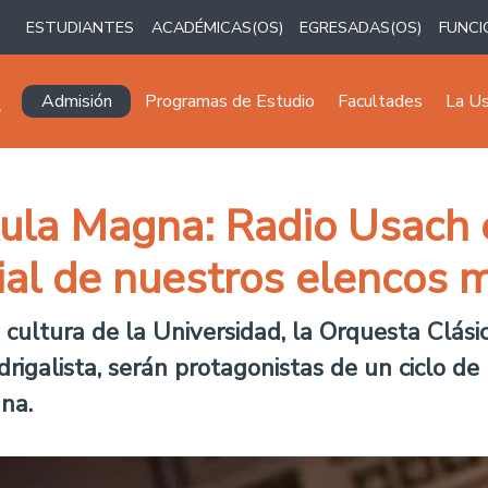
ESTUDIANTES
ACADÉMICAS(OS)
EGRESADAS(OS)
FUNCI
Navegación principal
Admisión
Programas de Estudio
Facultades
La U
Aula Magna: Radio Usach 
ial de nuestros elencos 
 cultura de la Universidad, la Orquesta Clásica
galista, serán protagonistas de un ciclo de 
na.