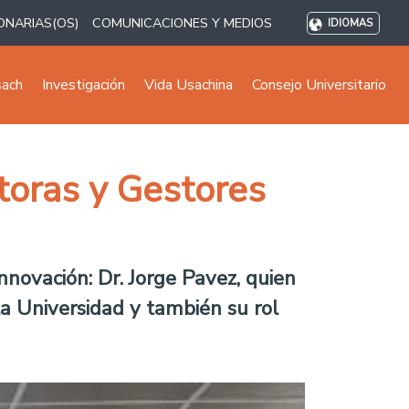
ONARIAS(OS)
COMUNICACIONES Y MEDIOS
IDIOMAS
sach
Investigación
Vida Usachina
Consejo Universitario
toras y Gestores
Innovación: Dr. Jorge Pavez, quien
la Universidad y también su rol