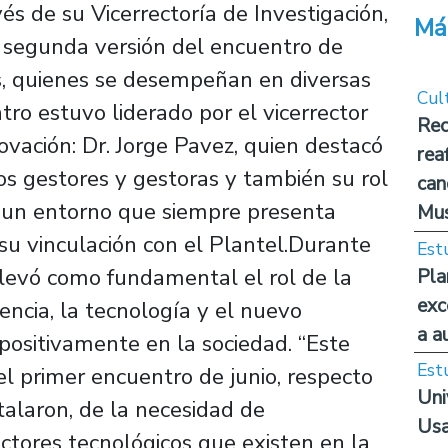
és de su Vicerrectoría de Investigación,
Má
a segunda versión del encuentro de
s, quienes se desempeñan en diversas
Cul
tro estuvo liderado por el vicerrector
Rec
ovación: Dr. Jorge Pavez, quien destacó
rea
s gestores y gestoras y también su rol
can
n un entorno que siempre presenta
Mus
su vinculación con el Plantel.Durante
Est
relevó como fundamental el rol de la
Pla
exc
encia, la tecnología y el nuevo
a a
positivamente en la sociedad. “Este
Est
l primer encuentro de junio, respecto
Uni
talaron, de la necesidad de
Usa
actores tecnológicos que existen en la