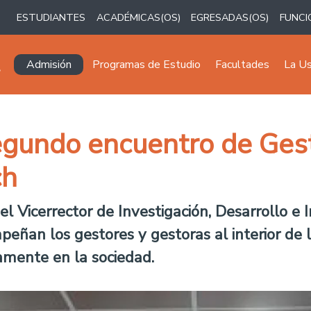
ESTUDIANTES
ACADÉMICAS(OS)
EGRESADAS(OS)
FUNCI
Navegación principal
Admisión
Programas de Estudio
Facultades
La U
egundo encuentro de Ges
ch
l Vicerrector de Investigación, Desarrollo e 
eñan los gestores y gestoras al interior de 
amente en la sociedad.