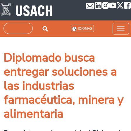
Pasar al contenido principal
Buscar
IDIOMAS
Diplomado busca
entregar soluciones a
las industrias
farmacéutica, minera y
alimentaria