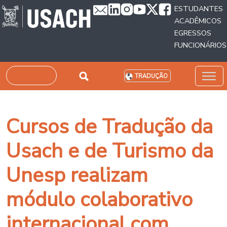
Passar para o conteúdo principal
ESTUDANTES
ACADÊMICOS
EGRESSOS
FUNCIONÁRIOS
Pesquisar
TRADUÇÃO
Cursos de Tradução da
Usach e de Turismo da
Unesp realizam
módulo colaborativo
internacional com