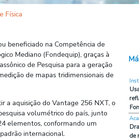
 Física
ou beneficiado na Competência de
gico Mediano (Fondequip), graças à
Má
rassônico de Pesquisa para a geração
medição de mapas tridimensionais de
Inst
Usa
ref
ir a aquisição do Vantage 256 NXT, o
Fon
pesquisa volumétrico do país, junto
Aca
024 elementos, conformando um
Dra
padrão internacional.
de 