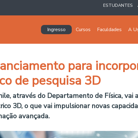
ESTUDANTES
Navegación principal
Ingresso
Cursos
Faculdades
A U
anciamento para incorpo
ico de pesquisa 3D
le, através do Departamento de Física, vai a
rico 3D, o que vai impulsionar novas capaci
rmação avançada.