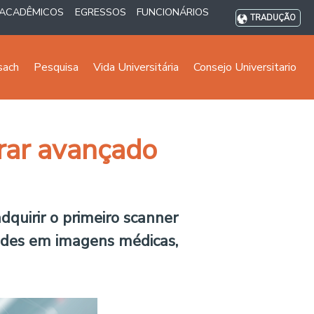
ACADÊMICOS
EGRESSOS
FUNCIONÁRIOS
TRADUÇÃO
sach
Pesquisa
Vida Universitária
Consejo Universitario
rar avançado
dquirir o primeiro
scanner
dades em imagens médicas,