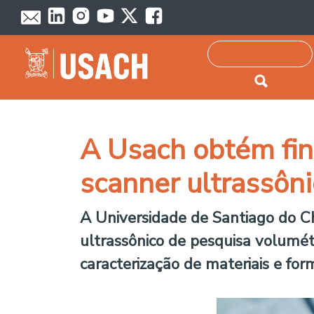
Passar para o conteúdo principal
Pesquisar
A Usach obtém fin
scanner ultrassôn
A Universidade de Santiago do Chi
ultrassônico de pesquisa volumét
caracterização de materiais e fo