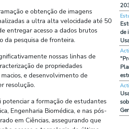
20
ogramação e obtenção de imagens
Est
alizadas a ultra alta velocidade até 50
Est
e entregar acesso a dados brutos
de 
 da pesquisa de fronteira.
Us
Act
ignificativamente nossas linhas de
"Pr
racterização de propriedades
Pla
s macios, e desenvolvimento de
est
er resolução.
Act
Usa
i potenciar a formação de estudantes
sob
ca, Engenharia Biomédica, e nas pós-
Ge
rado em Ciências, assegurando que