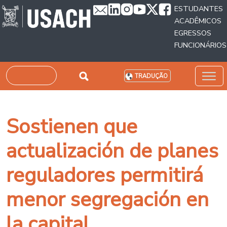
Passar para o conteúdo principal
ESTUDANTES
ACADÊMICOS
EGRESSOS
FUNCIONÁRIOS
Pesquisar
TRADUÇÃO
Sostienen que
actualización de planes
reguladores permitirá
menor segregación en
la capital