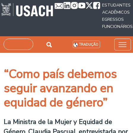
Passar para o conteúdo principal
ESTUDANTES
ACADÊMICOS
EGRESSOS
FUNCIONÁRIOS
Pesquisar
TRADUÇÃO
“Como país debemos
seguir avanzando en
equidad de género”
La Ministra de la Mujer y Equidad de
Género, Claudia Pascual, entrevistada por