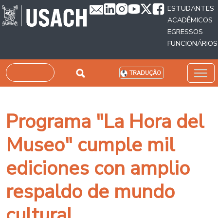
Passar para o conteúdo principal
ESTUDANTES
ACADÊMICOS
EGRESSOS
FUNCIONÁRIOS
Pesquisar
TRADUÇÃO
Programa "La Hora del
Museo" cumple mil
ediciones con amplio
respaldo de mundo
cultural