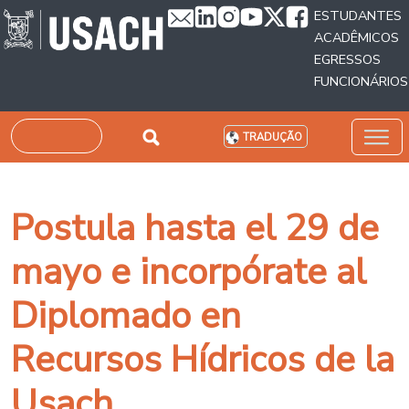
Passar para o conteúdo principal
ESTUDANTES
ACADÊMICOS
EGRESSOS
FUNCIONÁRIOS
Pesquisar
TRADUÇÃO
Postula hasta el 29 de
mayo e incorpórate al
Diplomado en
Recursos Hídricos de la
Usach