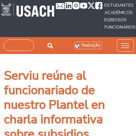
Passar para o conteúdo principal
ESTUDANTES
ACADÊMICOS
EGRESSOS
FUNCIONÁRIOS
Pesquisar
TRADUÇÃO
Serviu reúne al
funcionariado de
nuestro Plantel en
charla informativa
sobre subsidios