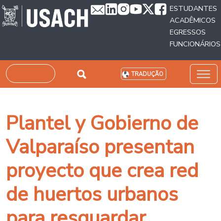
Passar para o conteúdo principal
ESTUDANTES
ACADÊMICOS
EGRESSOS
FUNCIONÁRIOS
Pesquisar
TRADUÇÃO
Plantel y Gobierno de
Valparaíso presentan
proyecto que crea red
de huertos urbanos
para resguardar