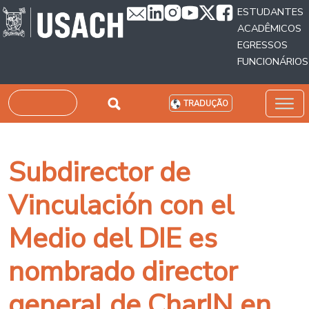
Passar para o conteúdo principal
ESTUDANTES
ACADÊMICOS
EGRESSOS
FUNCIONÁRIOS
Pesquisar
TRADUÇÃO
Subdirector de
Vinculación con el
Medio del DIE es
nombrado director
general de CharIN en