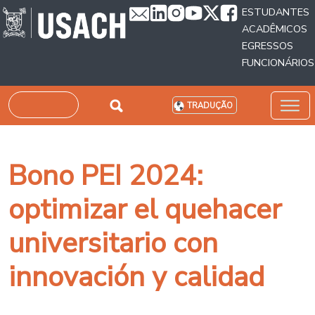
Passar para o conteúdo principal
ESTUDANTES
ACADÊMICOS
EGRESSOS
FUNCIONÁRIOS
Pesquisar
TRADUÇÃO
Bono PEI 2024:
optimizar el quehacer
universitario con
innovación y calidad