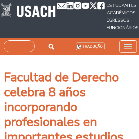
Passar para o conteúdo principal
ESTUDANTES
ACADÊMICOS
EGRESSOS
FUNCIONÁRIOS
Pesquisar
TRADUÇÃO
Facultad de Derecho
celebra 8 años
incorporando
profesionales en
importantes estudios