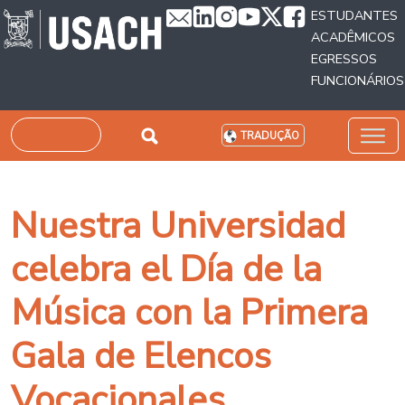
Passar para o conteúdo principal
ESTUDANTES
ACADÊMICOS
EGRESSOS
FUNCIONÁRIOS
Pesquisar
TRADUÇÃO
Nuestra Universidad
celebra el Día de la
Música con la Primera
Gala de Elencos
Vocacionales