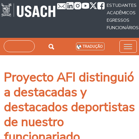
Passar para o conteúdo principal
ESTUDANTES
ACADÊMICOS
EGRESSOS
FUNCIONÁRIOS
Pesquisar
TRADUÇÃO
Proyecto AFI distinguió
a destacadas y
destacados deportistas
de nuestro
funcionariado