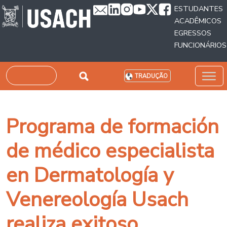
Passar para o conteúdo principal
ESTUDANTES
ACADÊMICOS
EGRESSOS
FUNCIONÁRIOS
Pesquisar
TRADUÇÃO
Programa de formación
de médico especialista
en Dermatología y
Venereología Usach
realiza exitoso