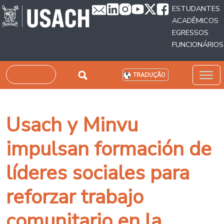
Passar para o conteúdo principal
ESTUDANTES
ACADÊMICOS
EGRESSOS
FUNCIONÁRIOS
Pesquisar
TRADUÇÃO
Usach y Minvu
impulsan formación de
líderes sociales para
reforzar trabajo
comunitario en la