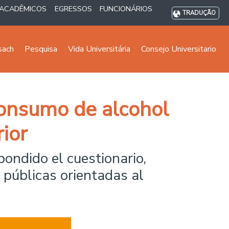
ACADÊMICOS
EGRESSOS
FUNCIONÁRIOS
TRADUÇÃO
sach
Pesquisa
Vida Universitária
Consejo Universitario
consumo de alcohol
ior
ondido el cuestionario,
 públicas orientadas al