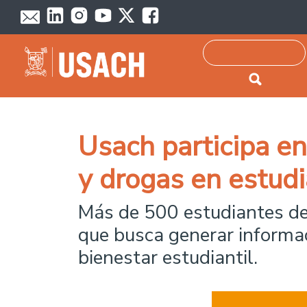
Passar para o conteúdo principal
Pesquisar
Usach participa e
y drogas en estudi
Más de 500 estudiantes de 
que busca generar informaci
bienestar estudiantil.