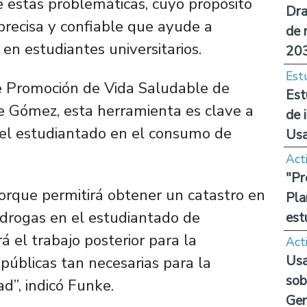
e estas problemáticas, cuyo propósito
Dra
precisa y confiable que ayude a
de 
s en estudiantes universitarios.
20
Est
e Promoción de Vida Saludable de
Est
ke Gómez, esta herramienta es clave a
de 
 del estudiantado en el consumo de
Us
Act
"Pr
orque permitirá obtener un catastro en
Pla
 drogas en el estudiantado de
est
rá el trabajo posterior para la
Act
Usa
 públicas tan necesarias para la
sob
d”, indicó Funke.
Ge