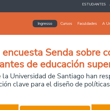
ESTUDANTES
Navegación principal
Ingresso
Cursos
Faculdades
A U
n encuesta Senda sobre 
antes de educación super
la Universidad de Santiago han resp
ón clave para el diseño de políticas