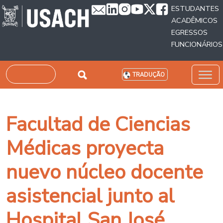
Passar para o conteúdo principal
ESTUDANTES
ACADÊMICOS
EGRESSOS
FUNCIONÁRIOS
Pesquisar
TRADUÇÃO
Facultad de Ciencias
Médicas proyecta
nuevo núcleo docente
asistencial junto al
Hospital San José